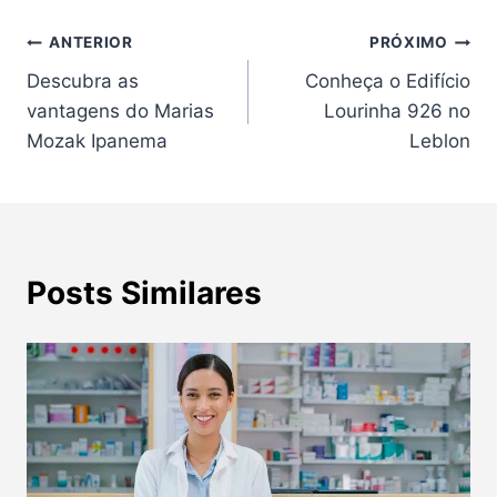
Navegação
ANTERIOR
PRÓXIMO
Descubra as
Conheça o Edifício
de
vantagens do Marias
Lourinha 926 no
Post
Mozak Ipanema
Leblon
Posts Similares