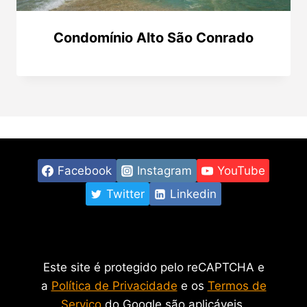
Condomínio Alto São Conrado
Facebook
Instagram
YouTube
Twitter
Linkedin
Este site é protegido pelo reCAPTCHA e
a
Política de Privacidade
e os
Termos de
Serviço
do Google são aplicáveis.