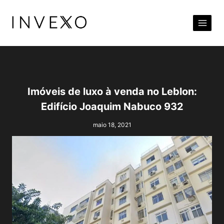
Pular
para
o
Conteúdo
Imóveis de luxo à venda no Leblon:
Edifício Joaquim Nabuco 932
maio 18, 2021