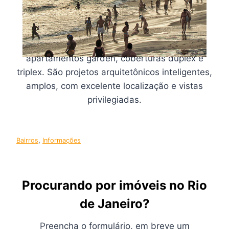
Há diversas opções de imóveis com
acabamentos de alto padrão em nosso site,
contando com apartamentos “tipo”,
apartamentos garden, coberturas duplex e
triplex. São projetos arquitetônicos inteligentes,
amplos, com excelente localização e vistas
privilegiadas.
Bairros
, 
Informações
Procurando por imóveis no Rio
de Janeiro?
Preencha o formulário, em breve um