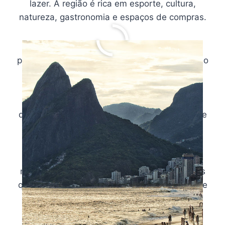
lazer. A região é rica em esporte, cultura,
natureza, gastronomia e espaços de compras.
Todo perímetro da Av. Delfim Moreira é
permeado desses atributos. Isso torna a região
um dos melhores locais para viver no Rio de
Janeiro. O Leblon já é reconhecido por ser o
bairro com um dos mais altos índices em
qualidade de vida no Brasil, com residências e
espaços condominiais de elevado padrão.
Suas grandes metragens (consideradas as
mais valorizadas no país) possuem estruturas
que contemplam segurança total, facilidades e
diversas comodidades. Ou seja, o bairro é a
escolha perfeita!