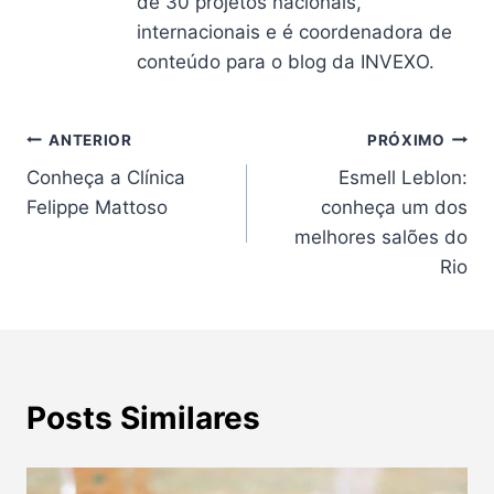
de 30 projetos nacionais,
internacionais e é coordenadora de
conteúdo para o blog da INVEXO.
Navegação
ANTERIOR
PRÓXIMO
Conheça a Clínica
Esmell Leblon:
de
Felippe Mattoso
conheça um dos
Post
melhores salões do
Rio
Posts Similares