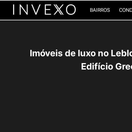
Pular
BAIRROS
COND
para
o
Conteúdo
Imóveis de luxo no Leb
Edifício Gr