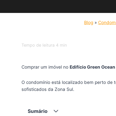
Blog
»
Condomí
Tempo de leitura
4
min
Comprar um imóvel no
Edifício Green Ocea
O condomínio está localizado bem perto de 
sofisticados da Zona Sul.
Sumário