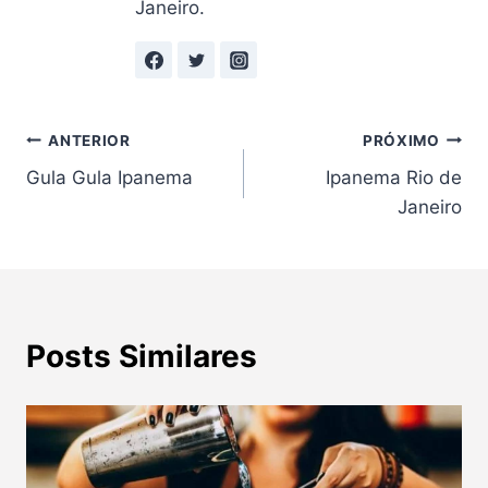
Janeiro.
Navegação
ANTERIOR
PRÓXIMO
Gula Gula Ipanema
Ipanema Rio de
de
Janeiro
Post
Posts Similares