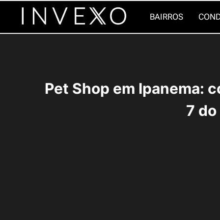
Pular
BAIRROS
COND
para
o
Conteúdo
Pet Shop em Ipanema: c
7 do