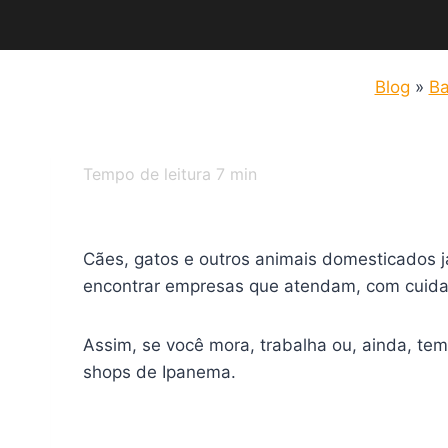
Blog
»
Ba
Tempo de leitura
7
min
Cães, gatos e outros animais domesticados já
encontrar empresas que atendam, com cuidad
Assim, se você mora, trabalha ou, ainda, tem
shops de Ipanema.