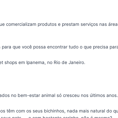
que comercializam produtos e prestam serviços nas áreas
 para que você possa encontrar tudo o que precisa para
et shops em Ipanema, no Rio de Janeiro.
ados no bem-estar animal só cresceu nos últimos anos.
nos têm com os seus bichinhos, nada mais natural do q
eus pets — e com bastante carinho, não é mesmo?