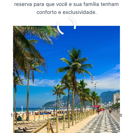
reserva para que você e sua família tenham
conforto e exclusividade.
A praia de Ipanema
Nem precisamos falar muito sobre a
Praia de
Ipanema
, certo? Um lugar maravilhoso, com
vista privilegiada e adequada para todos os
gostos, mesmo os mais exigentes, a praia de
Ipanema é o local ideal para curtir com a
família e amigos.
A famosa
Praia de Ipanema
atrai atenção de
turistas e moradores para passear, tomar sol e
também praticar esportes em uma paisagem
realmente encantadora. Com mais de 2km e