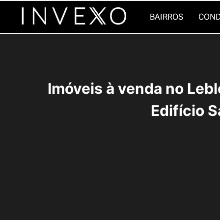
Pular
BAIRROS
COND
para
o
Conteúdo
Imóveis à venda no Leb
Edifício 