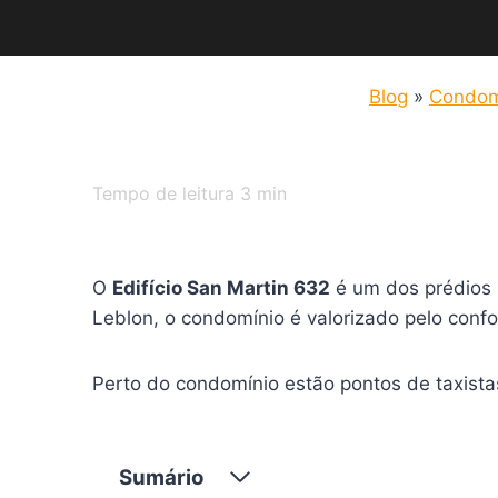
Blog
»
Condom
Tempo de leitura
3
min
O
Edifício San Martin 632
é um dos prédios 
Leblon, o condomínio é valorizado pelo confo
Perto do condomínio estão pontos de taxistas
Sumário