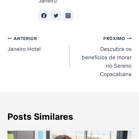
Janeiro.
Navegação
ANTERIOR
PRÓXIMO
Janeiro Hotel
Descubra os
de
benefícios de morar
Post
no Sereno
Copacabana
Posts Similares