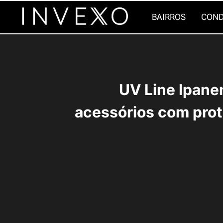
Pular
BAIRROS
COND
para
o
Conteúdo
UV Line Ipane
acessórios com prot