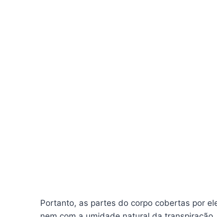
Portanto, as partes do corpo cobertas por e
nem com a umidade natural da transpiração.