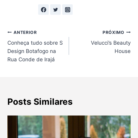
Navegação
ANTERIOR
PRÓXIMO
Conheça tudo sobre S
Velucci’s Beauty
de
Design Botafogo na
House
Post
Rua Conde de Irajá
Posts Similares