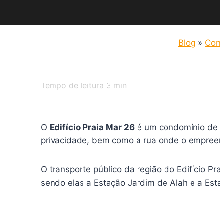
Blog
»
Con
Tempo de leitura
3
min
O
Edifício Praia Mar 26
é um condomínio de l
privacidade, bem como a rua onde o empreend
O transporte público da região do Edifício 
sendo elas a Estação Jardim de Alah e a Est