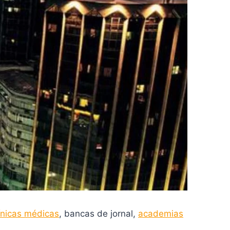
ínicas médicas
, bancas de jornal,
academias