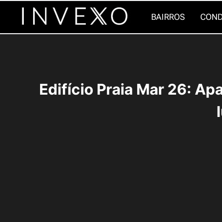
Pular
BAIRROS
COND
para
o
Conteúdo
Edifício Praia Mar 26: A