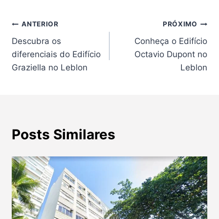
Navegação
ANTERIOR
PRÓXIMO
Descubra os
Conheça o Edifício
de
diferenciais do Edifício
Octavio Dupont no
Post
Graziella no Leblon
Leblon
Posts Similares