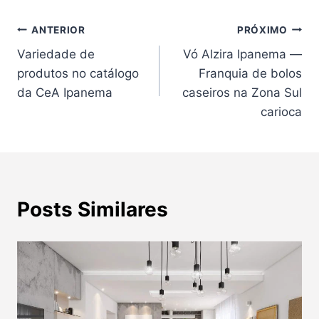
Navegação
ANTERIOR
PRÓXIMO
Variedade de
Vó Alzira Ipanema —
de
produtos no catálogo
Franquia de bolos
Post
da CeA Ipanema
caseiros na Zona Sul
carioca
Posts Similares