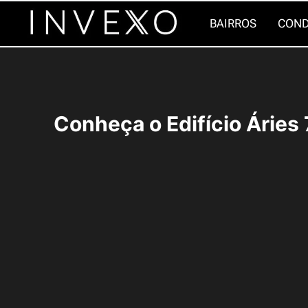
Pular
BAIRROS
COND
para
o
Conteúdo
Conheça o Edifício Áries