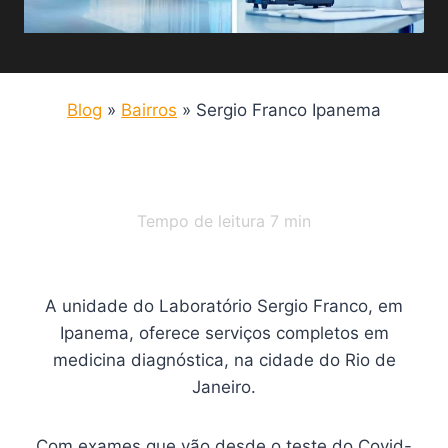
Blog
»
Bairros
»
Sergio Franco Ipanema
Tempo de leitura
7
min
A unidade do Laboratório Sergio Franco, em
Ipanema, oferece serviços completos em
medicina diagnóstica, na cidade do Rio de
Janeiro.
Com exames que vão desde o teste do Covid-