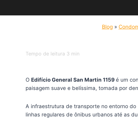
Blog
»
Condom
Tempo de leitura
3
min
O
Edifício General San Martin 1159
é um con
paisagem suave e belíssima, tomada por den
A infraestrutura de transporte no entorno 
linhas regulares de ônibus urbanos até as d