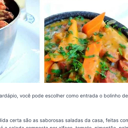
 cardápio, você pode escolher como entrada o bolinho d
pedida certa são as saborosas saladas da casa, feitas 
é a salada composta por alface, tomate, pimentão, palm