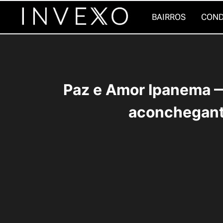
Pular
BAIRROS
COND
para
o
Conteúdo
Paz e Amor Ipanema 
aconchegant