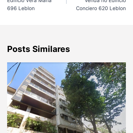
Edifício Vera Maria
venda no Edifício
Post
696 Leblon
Conciero 620 Leblon
Posts Similares