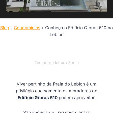
Blog
»
Condomínios
»
Conheça o Edifício Gibras 610 no
Leblon
Tempo de leitura
3
min
Viver pertinho da Praia do Leblon é um
privilégio que somente os moradores do
Edifício Gibras 610
podem aproveitar.
São imóveis de luxo com plantas