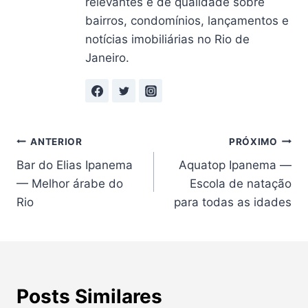
relevantes e de qualidade sobre
bairros, condomínios, lançamentos e
notícias imobiliárias no Rio de
Janeiro.
Navegação
ANTERIOR
PRÓXIMO
Bar do Elias Ipanema
Aquatop Ipanema —
de
— Melhor árabe do
Escola de natação
Post
Rio
para todas as idades
Posts Similares