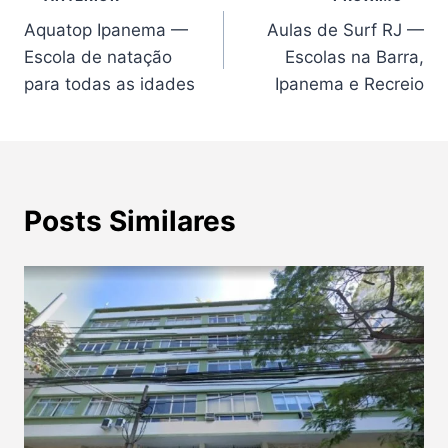
Navegação
Aquatop Ipanema —
Aulas de Surf RJ —
de
Escola de natação
Escolas na Barra,
Post
para todas as idades
Ipanema e Recreio
Posts Similares