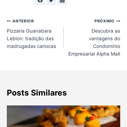
Navegação
ANTERIOR
PRÓXIMO
Pizzaria Guanabara
Descubra as
de
Leblon: tradição das
vantagens do
Post
madrugadas cariocas
Condomínio
Empresarial Alpha Mall
Posts Similares