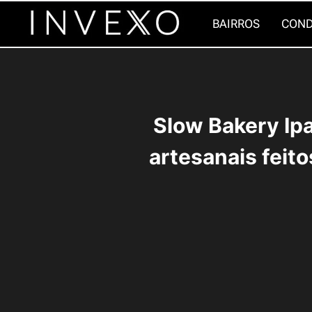
Pular
BAIRROS
COND
para
o
Conteúdo
Slow Bakery I
artesanais feit