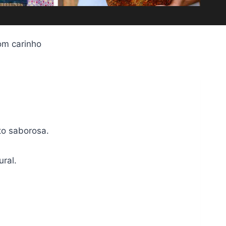
om carinho
to saborosa.
ral.