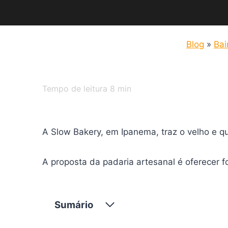
Blog
»
Bai
Tempo de leitura
8
min
A Slow Bakery, em Ipanema, traz o velho e 
A proposta da padaria artesanal é oferecer 
Sumário