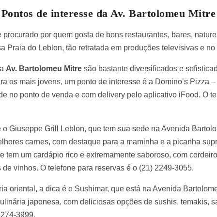
Pontos de interesse da Av. Bartolomeu Mitre
 procurado por quem gosta de bons restaurantes, bares, naturez
sa Praia do Leblon, tão retratada em produções televisivas e no
na
Av. Bartolomeu Mitre
são bastante diversificados e sofistic
ara os mais jovens, um ponto de interesse é a Domino’s Pizza – 
de no ponto de venda e com delivery pelo aplicativo iFood. O tel
é o Giuseppe Grill Leblon, que tem sua sede na Avenida Bartolo
melhores carnes, com destaque para a maminha e a picanha su
ade tem um cardápio rico e extremamente saboroso, com cordeiro,
 de vinhos. O telefone para reservas é o (21) 2249-3055.
ia oriental, a dica é o Sushimar, que está na Avenida Bartolome
culinária japonesa, com deliciosas opções de sushis, temakis, s
 2274-3999.