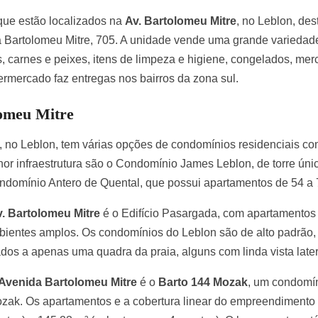
 que estão localizados na
Av. Bartolomeu Mitre
, no Leblon, de
 Bartolomeu Mitre, 705. A unidade vende uma grande variedade d
s, carnes e peixes, itens de limpeza e higiene, congelados, merc
permercado faz entregas nos bairros da zona sul.
lomeu Mitre
, no Leblon, tem várias opções de condomínios residenciais c
hor infraestrutura são o Condomínio James Leblon, de torre ún
ondomínio Antero de Quental, que possui apartamentos de 54 a 
. Bartolomeu Mitre
é o Edifício Pasargada, com apartamentos 
ientes amplos. Os condomínios do Leblon são de alto padrão,
os a apenas uma quadra da praia, alguns com linda vista later
Avenida Bartolomeu Mitre
é o
Barto 144 Mozak
, um condomín
zak. Os apartamentos e a cobertura linear do empreendimento 