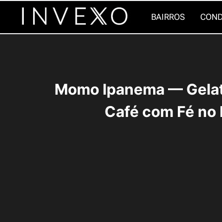
Pular
BAIRROS
COND
para
o
Conteúdo
Momo Ipanema — Gelat
Café com Fé no 