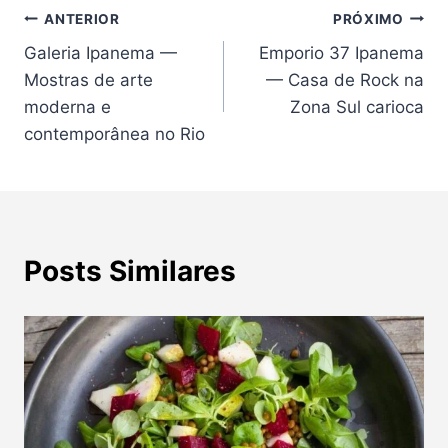
Navegação
ANTERIOR
PRÓXIMO
Galeria Ipanema —
Emporio 37 Ipanema
de
Mostras de arte
— Casa de Rock na
Post
moderna e
Zona Sul carioca
contemporânea no Rio
Posts Similares