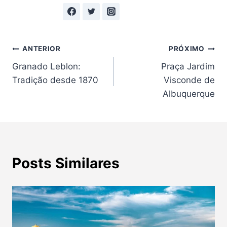
Navegação
ANTERIOR
PRÓXIMO
Granado Leblon:
Praça Jardim
de
Tradição desde 1870
Visconde de
Post
Albuquerque
Posts Similares