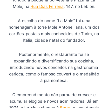
fundou a pequena Sorveteria e Pizzaria La
Mole, na
Rua Dias Ferreira
, 147, no Leblon.
A escolha do nome “La Mole” foi uma
homenagem à torre Mole Antonelliana, um dos
cartões-postais mais conhecidos de Turim, na
Itália, cidade natal do fundador.
Posteriormente, o restaurante foi se
expandindo e diversificando sua cozinha,
introduzindo novos conceitos na gastronomia
carioca, como o famoso couvert e o medalhão
à piamontesa.
O empreendimento não parou de crescer e
acumular elogios e novos admiradores. Já em
1974, o La Mole chegou à
Barra
, e logo depois