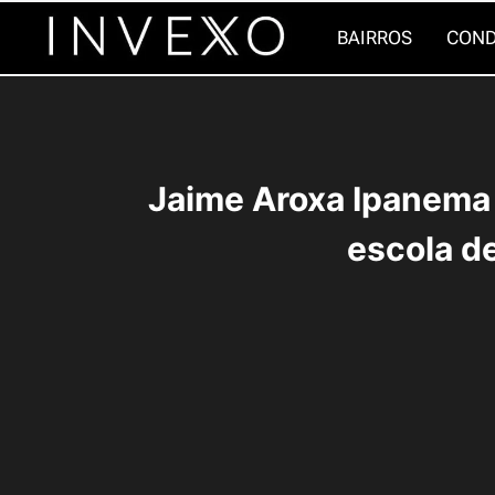
Pular
BAIRROS
COND
para
o
Conteúdo
Jaime Aroxa Ipanema
escola d