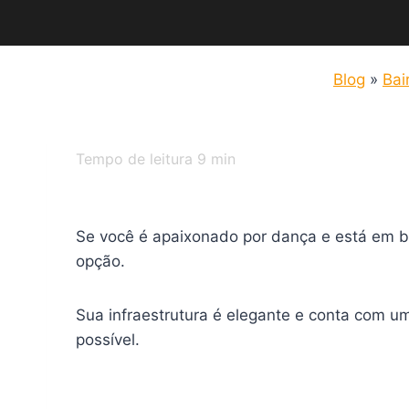
Blog
»
Bai
Tempo de leitura
9
min
Se você é apaixonado por dança e está em b
opção.
Sua infraestrutura é elegante e conta com 
possível.