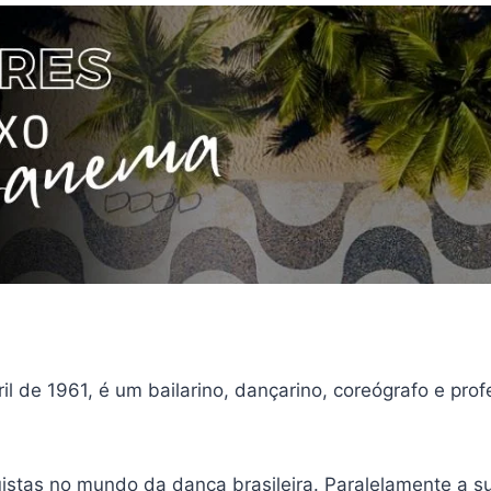
l de 1961, é um bailarino, dançarino, coreógrafo e pro
uistas no mundo da dança brasileira. Paralelamente a s