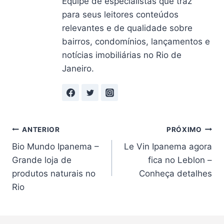
Equipe de especialistas que traz
para seus leitores conteúdos
relevantes e de qualidade sobre
bairros, condomínios, lançamentos e
notícias imobiliárias no Rio de
Janeiro.
Navegação
ANTERIOR
PRÓXIMO
Bio Mundo Ipanema –
Le Vin Ipanema agora
de
Grande loja de
fica no Leblon –
Post
produtos naturais no
Conheça detalhes
Rio