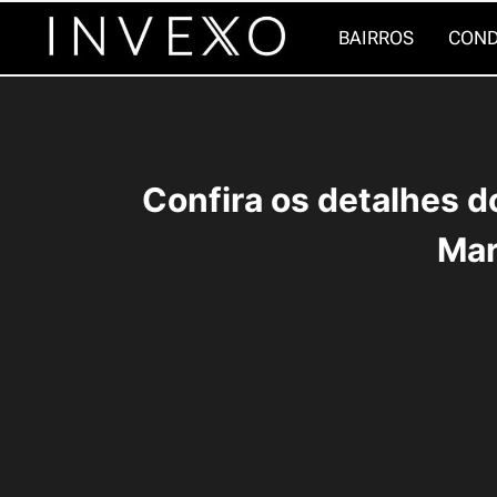
Pular
BAIRROS
COND
para
o
Conteúdo
Confira os detalhes do
Mar