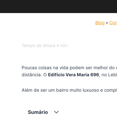
Blog
»
Con
Tempo de leitura
4
min
Poucas coisas na vida podem ser melhor do q
distância. O
Edifício Vera Maria 696
, no Leb
Além de ser um bairro muito luxuoso e compl
Sumário