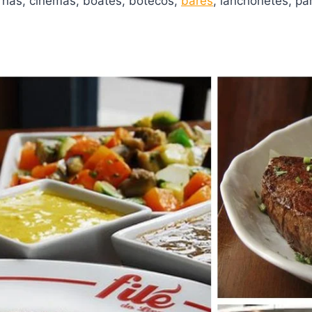
rnas, cinemas, boates, botecos,
bares
, lanchonetes, pa