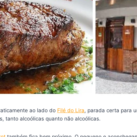
raticamente ao lado do
Filé do Lira
, parada certa para 
, tanto alcoólicas quanto não alcoólicas.
rot
também fica bem próximo. O pequeno e aconchegante