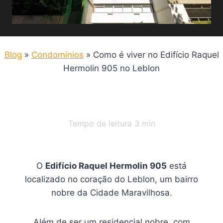
Blog
»
Condomínios
»
Como é viver no Edifício Raquel
Hermolin 905 no Leblon
Tempo de leitura
3
min
O
Edifício Raquel Hermolin 905
está
localizado no coração do Leblon, um bairro
nobre da Cidade Maravilhosa.
Além de ser um residencial nobre, com