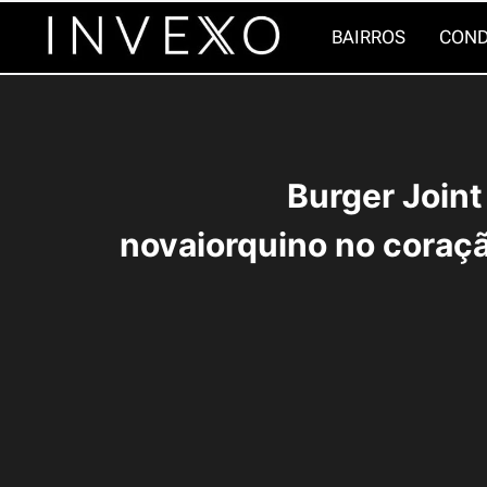
Pular
BAIRROS
COND
para
o
Conteúdo
Burger Joint
novaiorquino no coraç