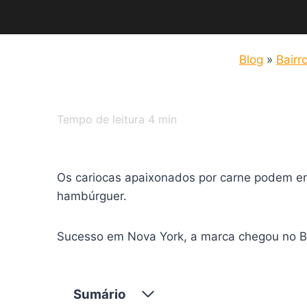
Blog
»
Bairr
Tempo de leitura
4
min
Os cariocas apaixonados por carne podem e
hambúrguer.
Sucesso em Nova York, a marca chegou no Br
Sumário