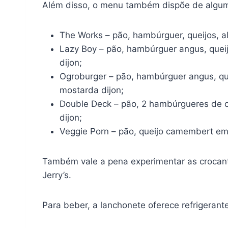
Além disso, o menu também dispõe de algum
The Works – pão, hambúrguer, queijos, al
Lazy Boy – pão, hambúrguer angus, queij
dijon;
Ogroburger – pão, hambúrguer angus, qu
mostarda dijon;
Double Deck – pão, 2 hambúrgueres de ca
dijon;
Veggie Porn – pão, queijo camembert emp
Também vale a pena experimentar as crocant
Jerry’s.
Para beber, a lanchonete oferece refrigerant