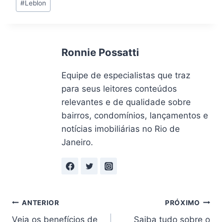
#
Leblon
do
Post:
Ronnie Possatti
Equipe de especialistas que traz
para seus leitores conteúdos
relevantes e de qualidade sobre
bairros, condomínios, lançamentos e
notícias imobiliárias no Rio de
Janeiro.
Navegação
ANTERIOR
PRÓXIMO
Veja os benefícios de
Saiba tudo sobre o