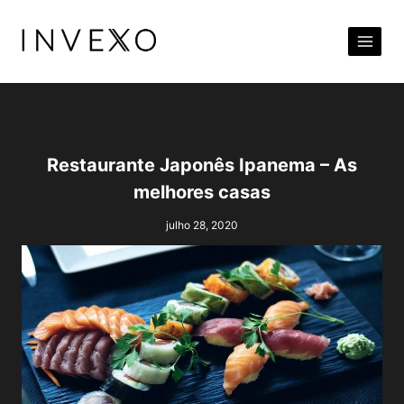
Pular
para
o
Conteúdo
Restaurante Japonês Ipanema – As
melhores casas
julho 28, 2020