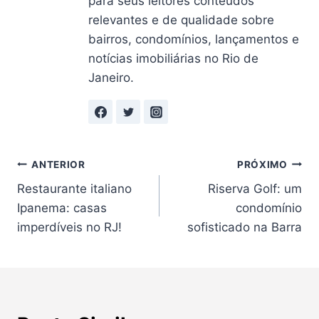
para seus leitores conteúdos
relevantes e de qualidade sobre
bairros, condomínios, lançamentos e
notícias imobiliárias no Rio de
Janeiro.
Navegação
ANTERIOR
PRÓXIMO
Restaurante italiano
Riserva Golf: um
de
Ipanema: casas
condomínio
Post
imperdíveis no RJ!
sofisticado na Barra