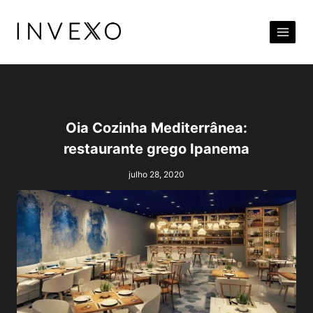
Pular
para
o
Conteúdo
Oia Cozinha Mediterrânea:
restaurante grego Ipanema
julho 28, 2020