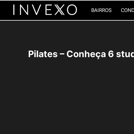
Pular
BAIRROS
COND
para
o
Conteúdo
Pilates – Conheça 6 stu