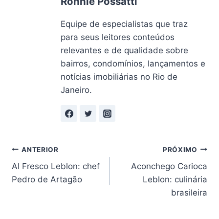
Ronnie Possatti
Equipe de especialistas que traz
para seus leitores conteúdos
relevantes e de qualidade sobre
bairros, condomínios, lançamentos e
notícias imobiliárias no Rio de
Janeiro.
Navegação
ANTERIOR
PRÓXIMO
Al Fresco Leblon: chef
Aconchego Carioca
de
Pedro de Artagão
Leblon: culinária
Post
brasileira