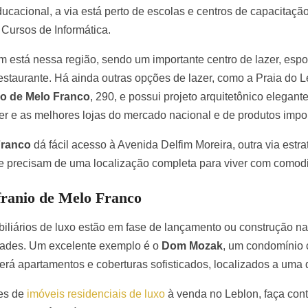
ducacional, a via está perto de escolas e centros de capacitaç
Cursos de Informática.
está nessa região, sendo um importante centro de lazer, espor
restaurante. Há ainda outras opções de lazer, como a Praia do 
io de Melo Franco
, 290, e possui projeto arquitetônico elegan
ber e as melhores lojas do mercado nacional e de produtos impo
Franco
dá fácil acesso à Avenida Delfim Moreira, outra via estr
que precisam de uma localização completa para viver com comod
franio de Melo Franco
liários de luxo estão em fase de lançamento ou construção n
dades. Um excelente exemplo é o
Dom Mozak
, um condomínio
erá apartamentos e coberturas sofisticados, localizados a uma
es de
imóveis residenciais de luxo
à venda no Leblon, faça con