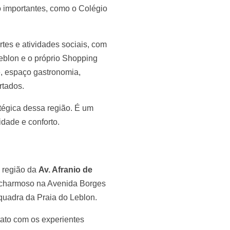
ão importantes, como o Colégio
tes e atividades sociais, com
Leblon e o próprio Shopping
te, espaço gastronomia,
rtados.
atégica dessa região. É um
idade e conforto.
a região da
Av. Afranio de
 charmoso na Avenida Borges
 quadra da Praia do Leblon.
tato com os experientes