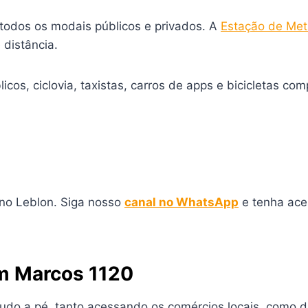
odos os modais públicos e privados. A
Estação de Met
distância.
cos, ciclovia, taxistas, carros de apps e bicicletas com
 no Leblon. Siga nosso
canal no WhatsApp
e tenha ace
om Marcos 1120
o a pé, tanto acessando os comércios locais, como di