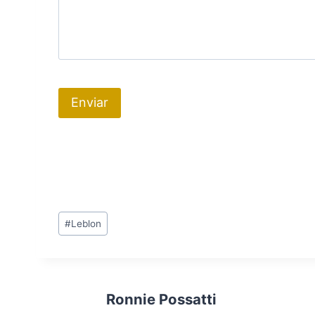
Tags
#
Leblon
do
Post:
Ronnie Possatti