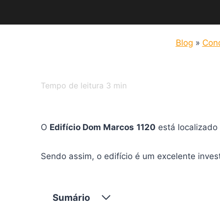
Blog
»
Con
Tempo de leitura
3
min
O
Edifício Dom Marcos
1120
está localizado
Sendo assim, o edifício é um excelente inve
Sumário