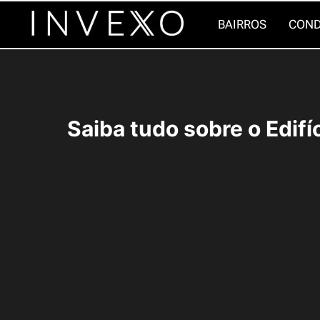
Pular
BAIRROS
COND
para
o
Conteúdo
Saiba tudo sobre o Edifí