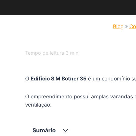
Blog
»
Co
Tempo de leitura
3
min
O
Edifício S M Botner 35
é um condomínio sun
O empreendimento possui amplas varandas q
ventilação.
Sumário