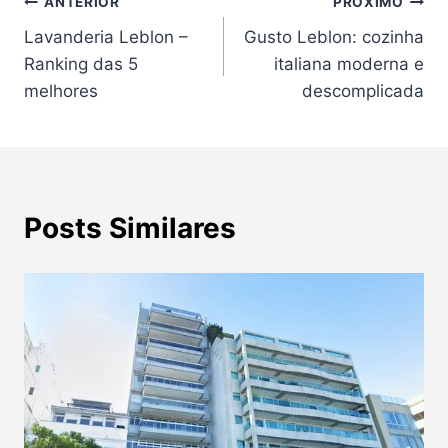
Navegação
ANTERIOR
PRÓXIMO
Lavanderia Leblon –
Gusto Leblon: cozinha
de
Ranking das 5
italiana moderna e
Post
melhores
descomplicada
Posts Similares