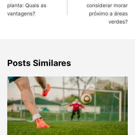
de
planta: Quais as
considerar morar
Post
vantagens?
próximo a áreas
verdes?
Posts Similares