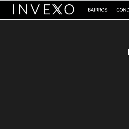
Pular
BAIRROS
COND
para
o
Conteúdo