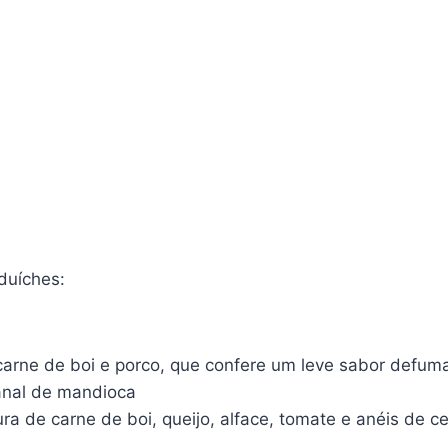
duíches:
 carne de boi e porco, que confere um leve sabor defu
anal de mandioca
a de carne de boi, queijo, alface, tomate e anéis de 