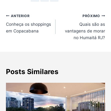
Navegação
ANTERIOR
PRÓXIMO
Conheça os shoppings
Quais são as
de
em Copacabana
vantagens de morar
Post
no Humaitá RJ?
Posts Similares