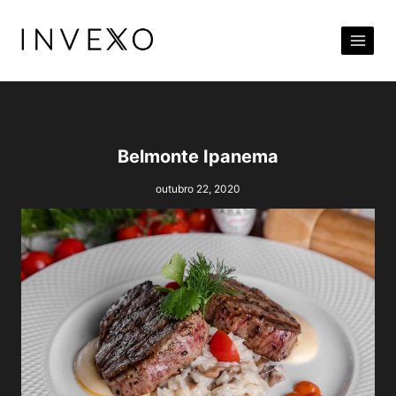
Pular
para
o
Conteúdo
Belmonte Ipanema
outubro 22, 2020