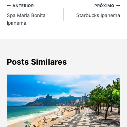
Navegação
ANTERIOR
PRÓXIMO
Spa Maria Bonita
Starbucks Ipanema
de
Ipanema
Post
Posts Similares