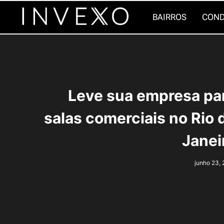
Pular
BAIRROS
COND
para
o
Conteúdo
Leve sua empresa pa
salas comerciais no Rio 
Janei
junho 23,