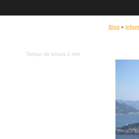
Blog
»
Info
Tempo de leitura
2
min