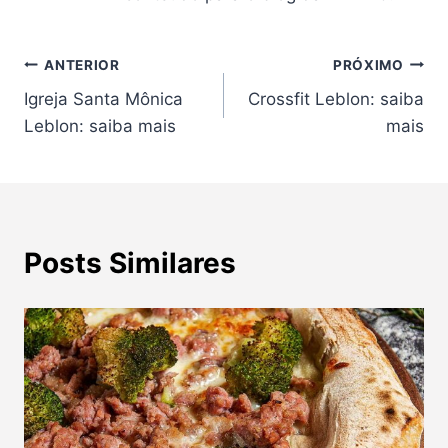
Navegação
ANTERIOR
PRÓXIMO
Igreja Santa Mônica
Crossfit Leblon: saiba
de
Leblon: saiba mais
mais
Post
Posts Similares