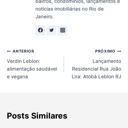
bairros, condomínios, lançamentos e
notícias imobiliárias no Rio de
Janeiro.
Navegação
ANTERIOR
PRÓXIMO
Verdin Leblon:
Lançamento
de
alimentação saudável
Residencial Rua João
Post
e vegana
Lira: Atobá Leblon RJ
Posts Similares