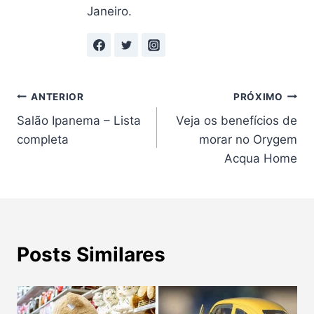
Janeiro.
Navegação
ANTERIOR
PRÓXIMO
Salão Ipanema – Lista
Veja os benefícios de
de
completa
morar no Orygem
Post
Acqua Home
Posts Similares